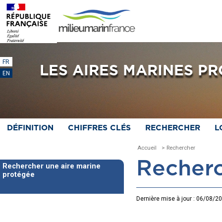
FR
LES AIRES MARINES P
EN
DÉFINITION
CHIFFRES CLÉS
RECHERCHER
L
Accueil
> Rechercher
Recherc
Rechercher une aire marine
protégée
Dernière mise à jour : 06/08/2