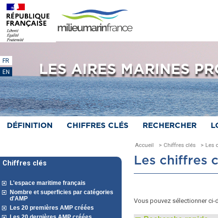
FR
LES AIRES MARINES P
EN
DÉFINITION
CHIFFRES CLÉS
RECHERCHER
L
Accueil
> Chiffres clés
> Les c
Les chiffres 
Chiffres clés
L'espace maritime français
Nombre et superficies par catégories
d'AMP
Vous pouvez sélectionner ci-
Les 20 premières AMP créées
Les 20 dernières AMP créées