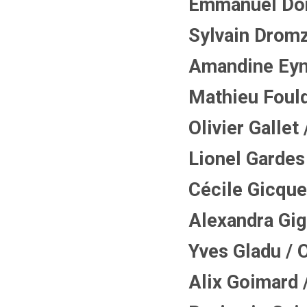
Emmanuel Donf
Sylvain Dromzé
Amandine Eyna
Mathieu Foulqu
Olivier Gallet 
Lionel Gardes 
Cécile Gicquel
Alexandra Gigo
Yves Gladu / O
Alix Goimard /