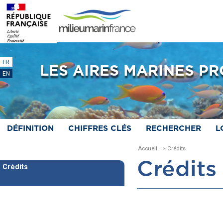
FR
LES AIRES MARINES P
EN
DÉFINITION
CHIFFRES CLÉS
RECHERCHER
L
Accueil
> Crédits
Crédits
Crédits