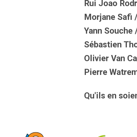
Rui Joao Rod
Morjane Safi /
Yann Souche / 
Sébastien Thor
Olivier Van C
Pierre Watreme
Qu'ils en soi