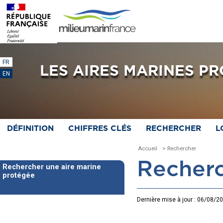
FR
LES AIRES MARINES P
EN
DÉFINITION
CHIFFRES CLÉS
RECHERCHER
L
Accueil
> Rechercher
Recherc
Rechercher une aire marine
protégée
Dernière mise à jour : 06/08/2