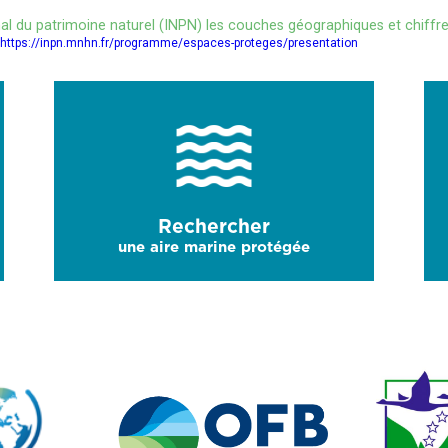
onal du patrimoine naturel (INPN) les couches géographiques et chiffre
https://inpn.mnhn.fr/programme/espaces-proteges/presentation
Rechercher
une aire marine protégée