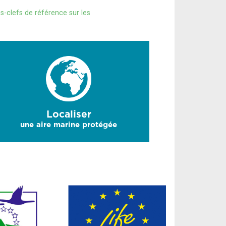
s-clefs de référence sur les
Localiser
une aire marine protégée