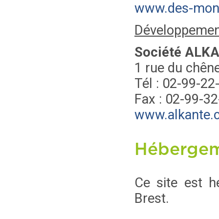
www.des-monde
Développemen
Société ALK
1 rue du chên
Tél : 02-99-22
Fax : 02-99-3
www.alkante.
Héberge
Ce site est hé
Brest.